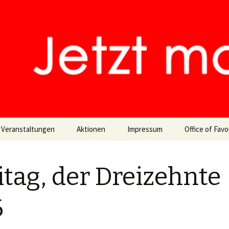
 man machen
t
 Veranstaltungen
Aktionen
Impressum
Office of Favo
Lesen und Vorlesen
DSGVO und Datenschutz
itag, der Dreizehnte
6