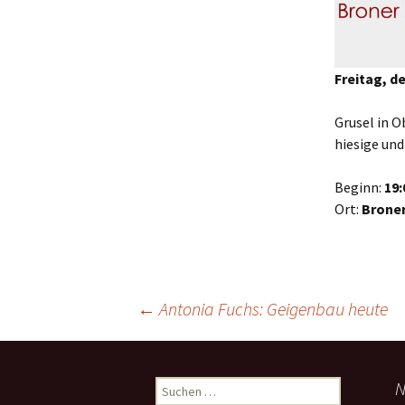
Freitag, d
Grusel in O
hiesige und
Beginn:
19:
Ort:
Broner
Beitrags-
←
Antonia Fuchs: Geigenbau heute
Navigation
Suchen
N
nach: