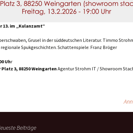
er 13. im „Kulanzamt“
berschwaben, Grusel in der süddeutschen Literatur. Timmo Strohm
 regionale Spukgeschichten. Schattenspiele: Franz Bröger
00 Uh
r
 Platz 3, 88250 Weingarten
Agentur Strohm IT / Showroom Stac
Ann
eueste Beiträge