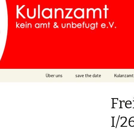
…muss man nicht, aber kann
Kulanzam
Zum
Über uns
save the date
Kulanzamt
Inhalt
springen
Fre
I/2