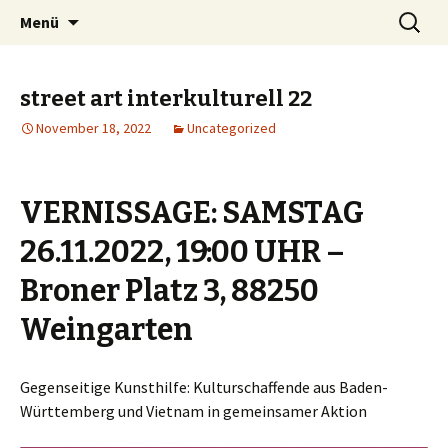
…muss man nicht, aber kann man machen
Zum
Suchen
Kulanzamt
Menü
Inhalt
nach:
springen
street art interkulturell 22
November 18, 2022
Uncategorized
VERNISSAGE: SAMSTAG
26.11.2022, 19:00 UHR –
Broner Platz 3, 88250
Weingarten
Gegenseitige Kunsthilfe: Kulturschaffende aus Baden-
Württemberg und Vietnam in gemeinsamer Aktion