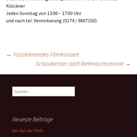
Klöckner
Jeden Sonntag von 13:00 – 17:00 Uhr
und nach tel. Vereinbarung (0174 / 9607150)
Beitrags-
←
Faszinierendes FilmKonzert
Schaufenster statt Weihnachtsmarkt
→
Navigation
Suchen
nach:
Neueste Beiträge
Der Ruf der Tiefe