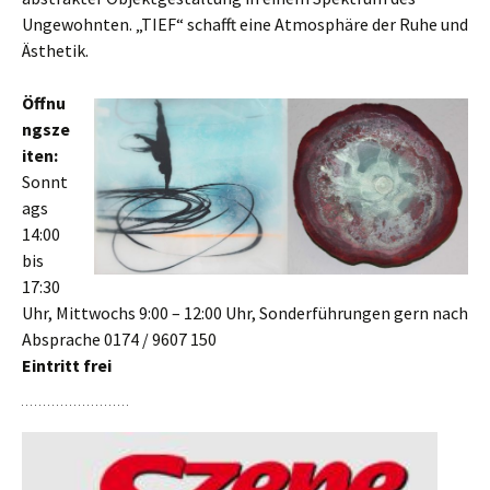
Ungewohnten. „TIEF“ schafft eine Atmosphäre der Ruhe und
Ästhetik.
Öffnu
ngsze
iten:
Sonnt
ags
14:00
bis
17:30
Uhr, Mittwochs 9:00 – 12:00 Uhr, Sonderführungen gern nach
Absprache 0174 / 9607 150
Eintritt frei