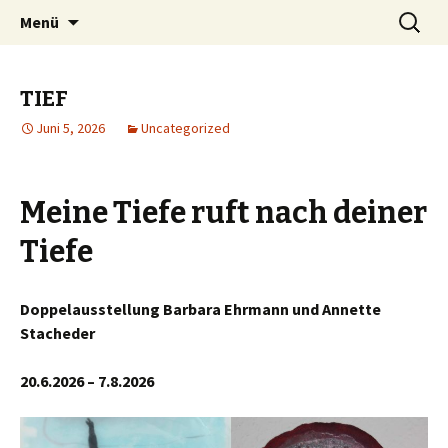
…muss man nicht, aber kann man machen
Zum
Suchen
Kulanzamt
Menü
Inhalt
nach:
springen
TIEF
Juni 5, 2026
Uncategorized
Meine Tiefe ruft nach deiner
Tiefe
Doppelausstellung Barbara Ehrmann und Annette
Stacheder
20.6.2026 – 7.8.2026