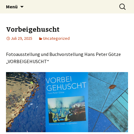
…muss man nicht, aber kann man machen
Zum
Suchen
Kulanzamt
Menü
Inhalt
nach:
springen
Vorbeigehuscht
Juli 29, 2025
Uncategorized
Fotoausstellung und Buchvorstellung Hans Peter Götze
„VORBEIGEHUSCHT“