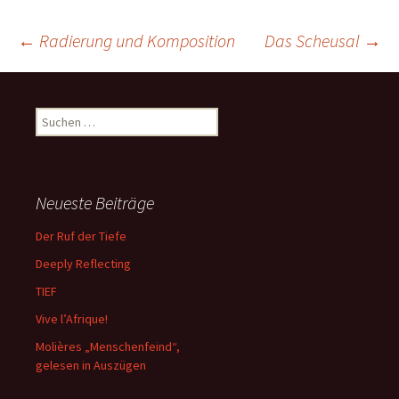
Beitrags-
←
Radierung und Komposition
Das Scheusal
→
Navigation
Suchen
nach:
Neueste Beiträge
Der Ruf der Tiefe
Deeply Reflecting
TIEF
Vive l’Afrique!
Molières „Menschenfeind“,
gelesen in Auszügen